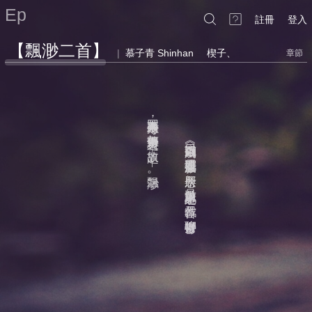
Ep
註冊
登入
【飄渺二首】
|
慕子青 Shinhan
楔子、
章節
因其事今人難考
近日觀︽劍雨︾
，
如傳奇野史之料
，
故題——飄渺
︽靈魂擺渡︾二影
，
一興所念
，
。
是以前人筆記之事
，
戲作二首
，
聊抒鬱鬱
。