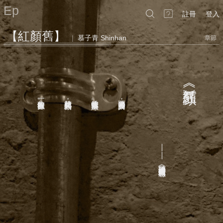
Ep
註冊
登入
【紅顏舊】
|
慕子青 Shinhan
章節
一曲笙歌淚數行
桃花如笑紅顏舊
爐香落寞熱茶涼
暮雨瀟瀟夕景黃
——聽琅琊榜插曲︽紅顏舊︾有感
︽紅顏舊︾
。
，
。
，