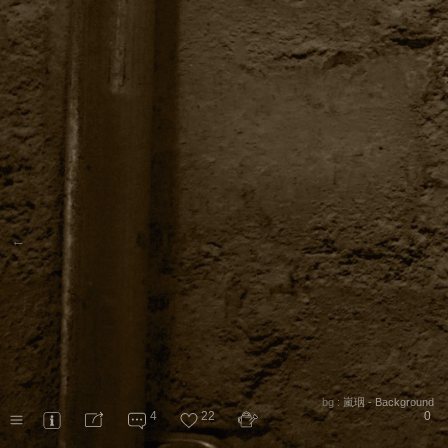
←
bg :
嵐珚 - Background
4
22
0