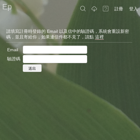
Ep
註冊
登入
請填寫註冊時登錄的 Email
以及信中的驗證碼，系統會重設新密
碼，並且寄給你，如果連信件都不見了，請點
這裡
Email
驗證碼