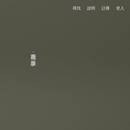
尋找
說明
註冊
登入
溯及既往，不談故事。