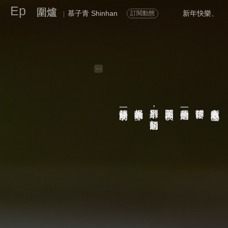
Ep
圍爐
慕子青 Shinhan
新年快樂、
訂閱動態
|
…
等一個靜好的黎明
為好眠的人守夢
辭別日子，扣留的念頭
熬開三更的夜
一盞長明的燈
你靜靜留下
所有人零散地睡去