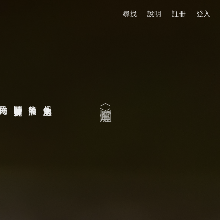
尋找
說明
註冊
登入
你的目光
時間沿著輪廓起伏
等出發的浪
在候位的人海上
〈圍爐〉