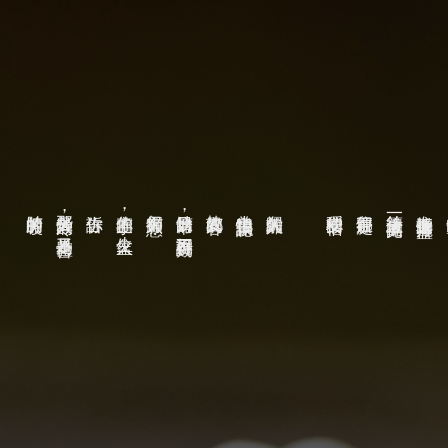
肺腑的暖
那些入骨的冷，是為了體會
告訴你
牽你的手，生一盆火
卻仍有人願意
缺席的日常，說好不再簽到
故鄉的異客
也曾害怕誤認作
久歸的離人
安穩的棲宿
留停在那處
等待這一車的搖晃
在接近的遠方擺盪