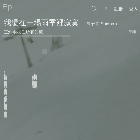
Ep
註冊
登入
我還在一場雨季裡寂寞
|
慕子青 Shinhan
直到雨收住所有的淚、
章節
…
下班臨走前
不帶傘的日子
，
，
窗外雨勢滂沱
降雨機率是百分之百
，
。
急著離開的心情
，
一時間冷靜下來
，
不再想著趕往何處
，
彷彿這裡就是終點
。