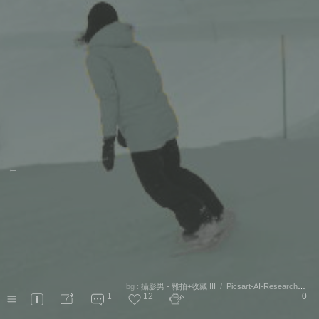
←
bg :
攝影男 - 雜拍+收藏 III
/
Picsart-AI-Research@github
1
12
0