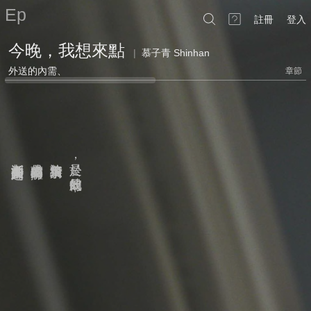
Ep
註冊
登入
今晚，我想來點
|
慕子青 Shinhan
外送的內需、
章節
內心
都漸漸由某些人外送到
亦或是虛榮的擁有
無論務實所求
於是
，
彼此的日常