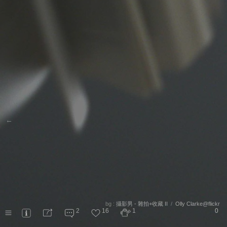
←
bg :
攝影男 - 雜拍+收藏 II
/
Olly Clarke@flickr
2
16
1
0