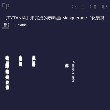
Ep
註冊
登入
【TYTANIA】未完成的奏鳴曲 Masquerade（化裝舞
會）
|
slanki
隨著三拍子的節奏轉動
每個人藏住真實或虛假的臉
放下面具也戴上面具
化裝舞會
Masquerade
，
，
，
從一個世界轉進另一個世界
周遭的世界彷彿以相互扶持的兩人為中心旋轉
讓世界找不到自己
。
。
，
音樂和時間流逝飛快
，
帶著心愛的舞伴迴旋
，
婆娑起舞間
，
彷彿就能創造另一個世界
。