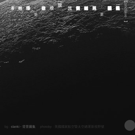
︻Conclave︼
夏至－鬼
⋯ 更多
⋯ 更多
bg :
slanki - 背景圖集
photoby :
美國國家航空暨太空總署新視野號