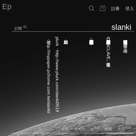
Ep
註冊
登入
slanki
41
訂閱
站：http://mypaper.pchome.com.tw/slanki/
plurk：http://www.plurk.com/slanki0519
聯絡點：
！
最近繞去金風細雨樓︵說英雄︶和梵蒂岡︵CONCLAVE︶遊晃中
舊淡水關助理書記官／雪怪／小薩
。
0.2
114
分享
會客室
標籤
作品