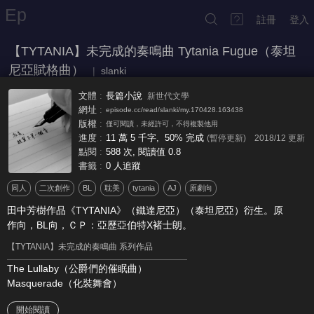
Ep
註冊
登入
【TYTANIA】未完成的奏鳴曲 Tytania Fugue（泰坦
尼亞賦格曲）
|
slanki
文體
:
長篇小說
新世代文學
網址
:
episode.cc/read/slanki/my.170428.163438
版權
:
僅可閱讀，未經許可，不得複製他用
發出疑問的人有堪稱美男子的外表
事情怎麼會變成這樣
泰坦尼亞賦格曲
Tytania Fugue
進度
:
11 萬 5 千字, 50% 完成
(暫停更新)
2018/12
更新
點閱
:
588 次
, 閱讀值 0.8
？
，
書籤
:
0 人追蹤
但當下令他目瞪口呆的情境
，
同人
二次創作
BL
耽美
tytania
AJ
原劇向
讓那張俊美但因缺乏個性而被人批評為﹁二流畫家眼中理想的美貌﹂的臉
，
田中芳樹作品《TYTANIA》（鐵達尼亞）（泰坦尼亞）衍生。原
儼然有往三流畫家所繪的俊男那方面傾斜
作向，BL向，ＣＰ：亞歷亞伯特X褚士朗。
。
【TYTANIA】未完成的奏鳴曲 系列作品
The Lullaby（公爵們的催眠曲）
Masquerade（化裝舞會）
開始閱讀