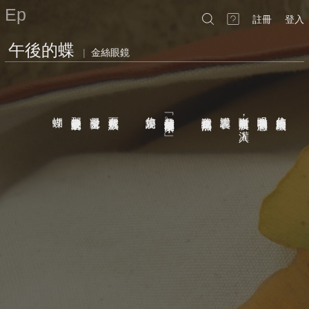
Ep
註冊
登入
午後的蝶
|
金絲眼鏡
──
蝴蝶
那隻被憂愁吸引的
凝視窗邊
而我選擇沉默
你如是說
﹁這是我們最浪漫的下午茶
讓我在爐火前加熱
謊言腸衣
斷盡所有筋膜
咀嚼著我的憂愁
你的臉是絞肉機
，
。
灌入
019
03
29