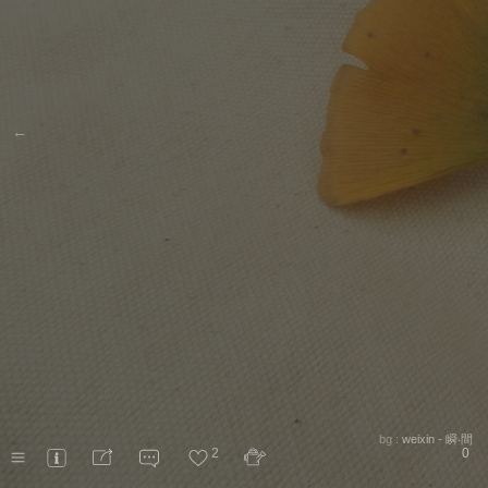
←
bg :
weixin - 瞬‧間
2
0