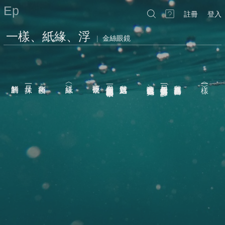
Ep
註冊
登入
一樣、紙緣、浮
|
金絲眼鏡
剎那的色彩
新鮮的
是一抹
刺痛後
︿紙緣﹀
投下硬幣
在另一個我放置地面的破帽中
我沉默走過
在噴水池前載歌載舞
另一個我看起來快樂許多
我在廣場遇見自己
︿一樣﹀