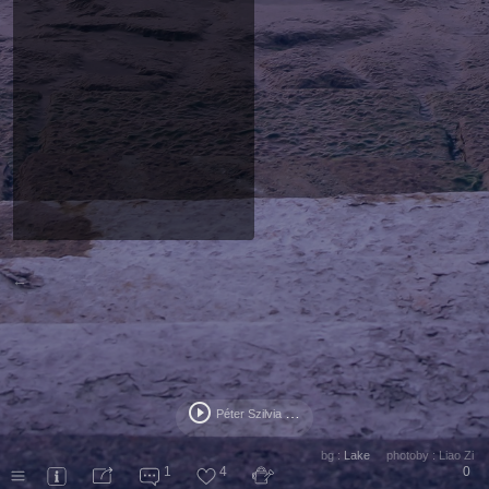
←
play_circle_outline
P
éter Szilvia - 盼君莫忘
bg :
Lake
photoby :
Liao Zi
1
4
0