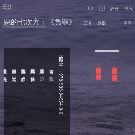
Ep
註冊
登入
惡的七次方：《負罪》
|
江凜
原點
章節
書籍
ISBN
我什麼都沒做
逼人自殺的也不是我
，
出版策畫
封面設計
圖文編排
責任編輯
書籍作者
，
書名
：
：
：
：
：
：
：
但是我有罪
殺人的更不是我；
。
要有光
王嵩賀
周妤靜
洪仕翰
炓子
負罪
978-986-94954-8-6