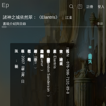
Ep
註冊
登入
諸神之城依然翠：《Elantris》
|
江凜
書籍介紹與目錄
章節
關連結：
※ 本心得含大量主觀意見及劇透
版次 ：初版
出版年月 ： 2007
出版單位 ：奇幻基地
封面繪者 ：
書籍編譯者：劉鈞豪︵微光／
書籍作者 ：布蘭登‧山德森︵ Brandon Sanderson ︶
原文書名 ： Elantris
中文書名 ：諸神之城：伊嵐翠
書籍
ISBN ：978-986-7131-89-8
，
林鑫︵ Shin ︶
慎入
Lueur ︶
。
09
01