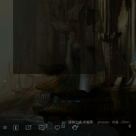
←
bg :
諸神之城-伊嵐翠
photoby :
林鑫（Shin）
2
12
0