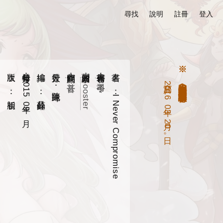
尋找
說明
註冊
登入
寫於
※ 本文為網路遊戲《英雄聯盟》之二次創作小說讀後心得
版次 ：初版
發行年月：2015
編排 ：蘇品銓
發行人 ：陳兆瑋
寫作顧問：
封面繪圖：
書籍作者：
書名 ：I Never Compromise
甚音
Gooster
司令子
2016
。
09
03
20
日。