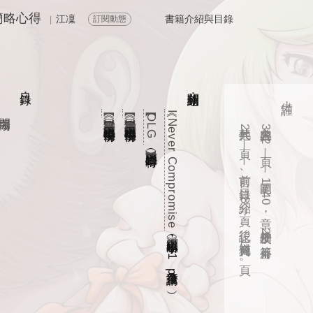
》簡略心得
江凜
書籍介紹與目錄
訂閱動態
|
開場白
目錄：
相關連結：
其他共
主內容共
備註：
【目錄】《審判日誌》連結總整理
【目錄】《正義期刊》連結總整理
《I Never Compromise》網頁版
OLG
（巴哈小屋備份）
（巴哈小屋備份）
21
392
頁——前言、目錄、介紹
】英雄聯盟
（巴哈姆特）
頁——範圍
1~40
8
頁；後記、補充資料
章，外加楔子及
2
（巴哈小屋，61
篇番外。
13
頁。
章後請至
ptt）