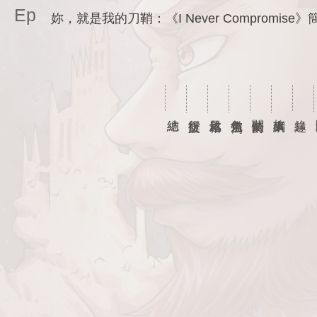
Ep
妳，就是我的刀鞘：《I Never Compromise
總結
行文排版
敘述風格
角色描寫
關於劇情
故事大綱
緣起