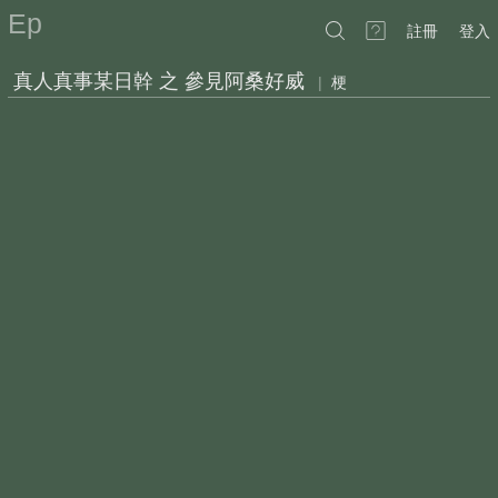
Ep
註冊
登入
真人真事某日幹 之 參見阿桑好威
|
梗