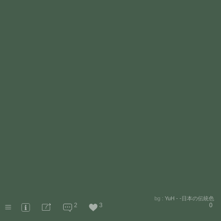
bg :
YuH - -日本の伝統色
2
3
0