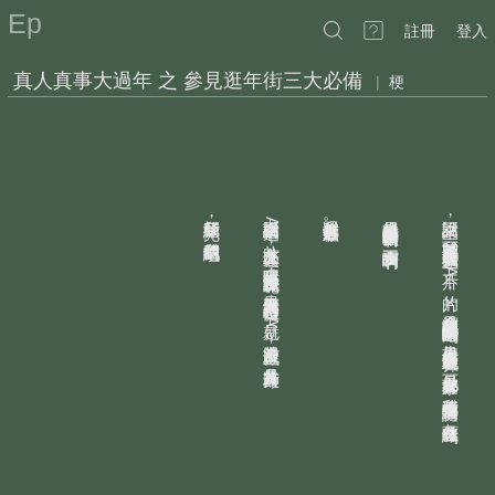
Ep
註冊
登入
真人真事大過年 之 參見逛年街三大必備
|
梗
好我糾結完了
話說回來這個
我跟這個世界道歉
然後居然某文青學姊還按喜歡啊啊
話說回來
，
，
。
A
，
我可以問一下為什麼每次我貼這些
我們繼續吧
片文貼上去之後
。
不要啊啊啊啊
，
！
A
哇喔巴哈好多人加我好友呢
片不
，
A
片的
果然男人共同語言三位一體
，
，
總是會有我認識的文青學姊網友路過嗎
就是
？
A
片漫畫跟遊戲
如果是腐女學妹路過也就算了
，
，
參見各路英雄
。
可是是文青學姊耶
？
我這樣會不會遭天譴啊
？
各位有頭緒嗎
？