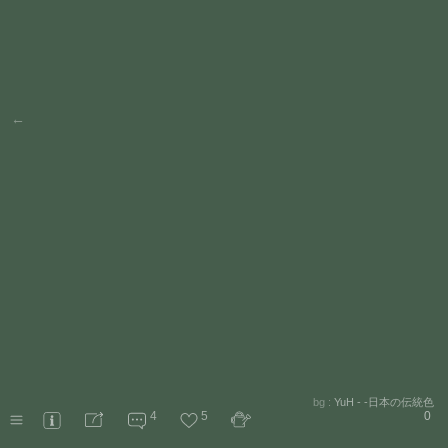
←
bg :
YuH - -日本の伝統色
4
5
0