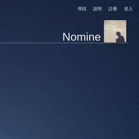
尋找
說明
註冊
登入
Nomine