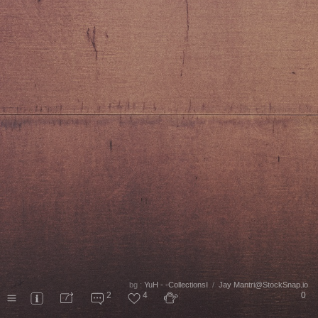
bg :
YuH - -CollectionsⅠ
/
Jay Mantri@StockSnap.io
2
4
0