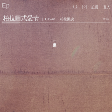
Ep
註冊
登入
柏拉圖式愛情
|
Cavan
柏拉圖說
章節
﹁褲子穿上
。