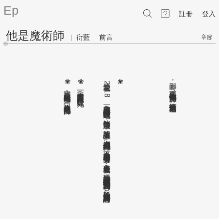
Ep
註冊
登入
他是魔術師
|
衍藍
前言
章節
❀原標題是︽我的魔術棒︾
❀一天更會新四面︵大概︶ ︵連載完︶
這是我在
❀
那時
，
2018
我覺得他就像一個魔術師
，
，
技術最高超的那種
後來改為︽他是魔術師︾
年末完成的一個繪本作品︵文體沒有此選項
。
，
故歸類於漫畫︶
，
想說放上來分享
，
也在網路上做個紀錄
。
不過整本繪本的內容沒有文字
，
之前在發表過後
，
發現一些讀者因沒有文字而較難理解書中我想表達的內容
，
所以歡迎大家留言詢問及討論
。