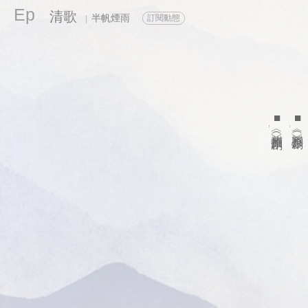
Ep
清歌
半帆煙雨
訂閱動態
|
■
■
〈涼州曲〉
〈歸心〉
（原創）
（原創）