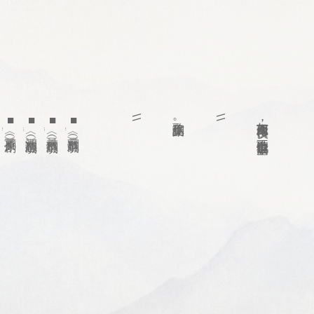
■
■
■
■
\\
歌詞作品集。
\\
如今風雨西樓夜，不聽清歌也淚垂。
〈花事了〉
〈江湖相忘〉
〈只求依舊〉
〈雪月歌〉
（原創）
（翻填）
（翻填）
（翻填）