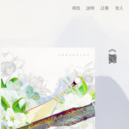
尋找
說明
註冊
登入
《清歌》簡介