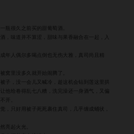
瓶很久之前买的甜葡萄酒。
，味道并不算涩，甜味与果香融合在一起，入
年人偶尔多喝点倒也无伤大雅，真司尚且精
。
窝里没多久就开始闹腾了。
子，没一会儿又喊冷，趁这机会钻到莲这里拱
是让他给卷得乱七八糟，洗完澡还一身酒气，又偏
扯不开。
，只好用被子死死裹住真司，几乎缠成蛹状，
然亮起火光。