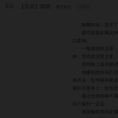
Ep
【莲真】烟吻
雁字南归
訂閱動態
|
晚餐时候，莲开了一
真司很喜欢喝这种酒
口柔顺。
一瓶酒很快见底，成
神，莲也就没管太多
然而晚上真司躺进被
他嫌热蹬掉自己的被
来拱去，松垮睡衣硬
要扒在莲身上，扯也
莲让他烦得睡不着觉
自己躲到一边去。
漆黑幽暗房间里骤