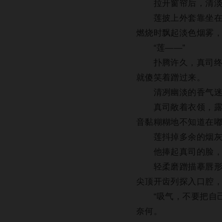
拉开窗帘后，清淡
莲披上外套靠坐在旁
燃烧时飘起淡色烟雾
“莲——”
扑腾许久，真司终于
就傻笑着蹭过来。
清冽幽淡的香气迷
真司敞着衣领，露出
音黏糊糊地不知道在
莲抖掉多余的烟灰
他捧起真司的脸，
轻柔磨蹭描摹唇形，
尖顶开齿列探入口腔
“吸气，不要把自己
奈何。