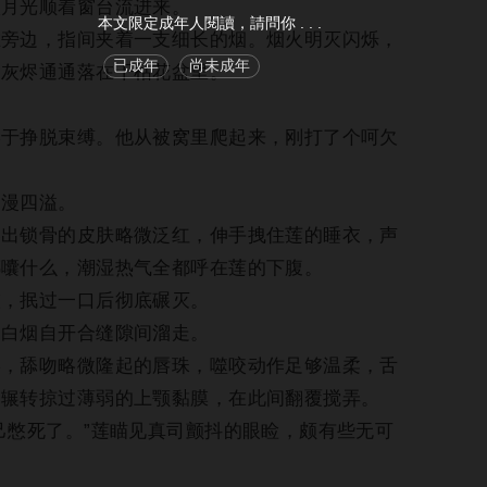
月光顺着窗台流进来。
本文限定成年人閱讀，請問你 . . .
边，指间夹着一支细长的烟。烟火明灭闪烁，
已成年
尚未成年
，灰烬通通落在干枯花盆里。
挣脱束缚。他从被窝里爬起来，刚打了个呵欠
漫四溢。
锁骨的皮肤略微泛红，伸手拽住莲的睡衣，声
嘟囔什么，潮湿热气全都呼在莲的下腹。
，抿过一口后彻底碾灭。
白烟自开合缝隙间溜走。
舔吻略微隆起的唇珠，噬咬动作足够温柔，舌
，辗转掠过薄弱的上颚黏膜，在此间翻覆搅弄。
憋死了。”莲瞄见真司颤抖的眼睑，颇有些无可