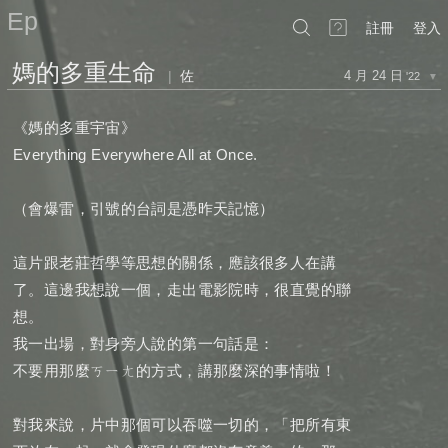
Ep
註冊
登入
媽的多重生命
|
佐
4 月 24 日
'22
▼
《媽的多重宇宙》
Everything Everywhere All at Once.
（會爆雷，引號的台詞是憑昨天記憶）
這片跟老莊哲學等思想的關係，應該很多人在講
了。這邊我想說一個，走出電影院時，很直覺的聯
想。
我一出場，對身旁人說的第一句話是：
不要用那麼ㄎㄧㄤ的方式，講那麼深的事情啦！
對我來說，片中那個可以吞噬一切的，「把所有東