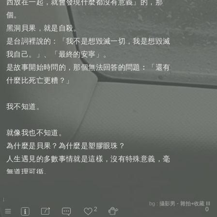
西放在一起，就會發現什麼都沒有意義」的，那
個。
黑洞貝果，就是自殺。
是台詞裡說的：「我不是想毀滅一切，我是想毀滅
我自己。」、「最終的安寧」。
是故事開始時問的，那個無法回答的問題︰「還有
什麼比死亡更糟？」
我不知道。
就像我也不知道。
為什麼是貝果？為什麼是塑膠眼珠？
人生遇見的多數事情就是這樣，沒有特殊意義，毫
無道理可循。
如果一切不過是機率。
↓
bg :
攝影男 - 雜拍+收藏 III
2
0
可是，當它們全部串在一起時還真的滿有趣的。