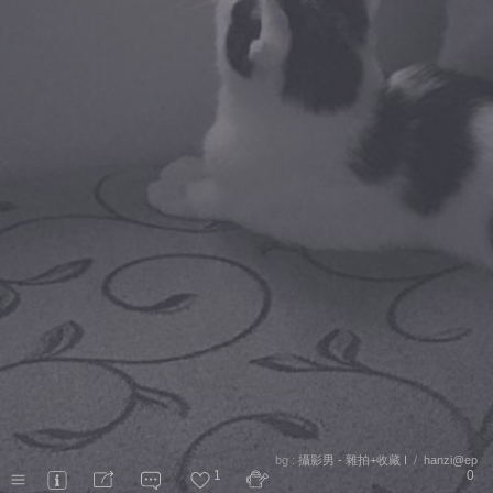
bg :
攝影男 - 雜拍+收藏 I
/
hanzi@ep
1
0