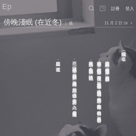
Ep
註冊
登入
傍晚淺眠 (在近冬)
|
佐
11 月 2 日
'18
▼
該點起燈了
然而
我喜歡無思無想
此時世界未有文字
我喜歡緩緩甦醒之時
傍晚淺眠
(
在近冬
)
，
，
，
，
，
當嘗試記述這一切感受
夜還長呢
任意念充盈於清冷的空氣中
在初醒的懵懂與向晚的朦朧
。
整個世界仍沉浸在潭水一般冷
，
，
，
，
我已從遙遠的幽夢中步回
隨之轉化流動
方準備凝神注視
而深邃青藍的幻夢中
，
。
，
。
再次擁有未來的期待
而一切已消逝於夜色淺淺的遺憾中
。
此刻的應該
暮微流轉的光與並生的黑暗
，
過去的憾事
，
此時世界無須語言
重新掌握了語言
，
，
未有執欲等待開口
為此
，
，
究竟是什麼從指間溜走
未有事物值得
，
？
與不值得費心形容
。