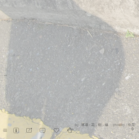
←
bg :
琢璘 - 花，樹，緣
photoby :
樹灩
0