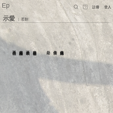
Ep
註冊
登入
示愛
|
芯剖
是這麼回事
過不了的傷
是我紅塵紛擾
走不過的坎
是我半生宿命
是劫
你是債
你是我情緣