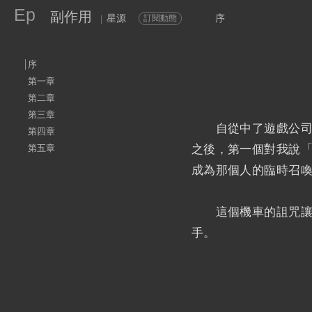
Ep
副作用
星源
序
訂閱動態
|
序
第一章
第二章
第三章
自從中了遊戲公司惡
第四章
之後，第一個對我說
第五章
成為那個人的臨時召
這個機車的詛咒讓職
手。