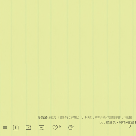
收錄於
雜誌〈貴時代好亂〉5 月號：輕諾寡信爛雞雞，潰爛
bg :
攝影男 - 雜拍+收藏 I
6
0