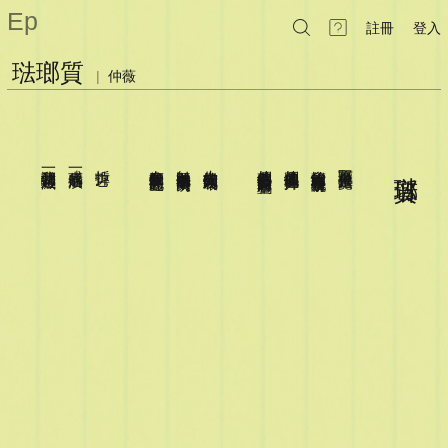
Ep
註冊
登入
琺瑯質
|
仲薇
讓我們一起毀滅
或者一起崩潰
拆掉它
在血管和骨骼之間鑿孔
無以名狀的毒素滑向了明天
失去支撐的體制壞死
他們在每個不受監控的巷口塗鴉
他們雀躍他們揮舞
怠惰的甜水在培養叛亂份子
堅不可摧只是錯覺
琺瑯質