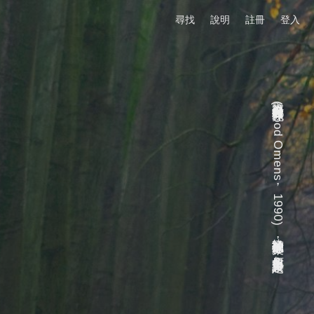
尋找
說明
註冊
登入
本篇為紀念愛書《好預兆》(Good Omens，1990)
終於翻拍成迷你影集，包含原著與影集設定