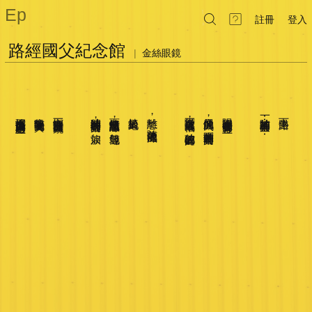
Ep
註冊
登入
路經國父紀念館
|
金絲眼鏡
搖擺不定於東與西的邊界上
像映著陽光的黃瓦
鄉音把淚珠磨成一面鏡
凍結於閃爍的黃金雨
而憤怒使離愁凍結
植於異地
離愁
從廊下散落成一幅
像展翼的鴻
陽光照耀在金黃的背脊上
一陣凍結的黃金雨⋯⋯
下午路過
，
，
，
，
，
隨著漂洋的風
像躍動的黃金雨
無聲地
破碎的鄉圖
如淚