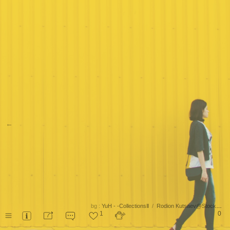
←
bg :
YuH - -CollectionsⅡ
/
Rodion Kutsaev@StockSnap.io
1
0