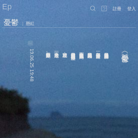
Ep
註冊
登入
憂鬱
|
懸紅
…
19.06.25 19:48
但你顯然等不到了
下一季才起飛
官腔地說：
中選的候鳥卻只是拍拍身上的塵土
圈住往返於天地間的候鳥
也曾試圖拋出繩索
每一步都更接近虛無
像踏入通往墓室的階梯
︿憂鬱﹀
。