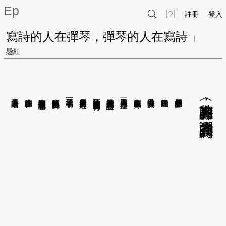
Ep
註冊
登入
寫詩的人在彈琴，彈琴的人在寫詩
|
懸紅
了指尖就踮上黑鍵
還是右邊的階上
在左邊的梯下
暗自揣測與臨時記號相遇
在白色的琴鍵上跳舞
便成了一個句子
長長的黑尾巴串起來
等待寫詩的人敲下一個個音符
澄黃色的光打在五線譜上
窗內開了一盞檯燈
在午後兩點零五分
世界安靜沉睡
這樣的陰天
厚厚的雲層綿延
︿寫詩的人在彈琴
，
彈琴的人在寫詩﹀