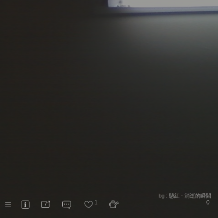
bg :
懸紅 - 消逝的瞬間
1
0