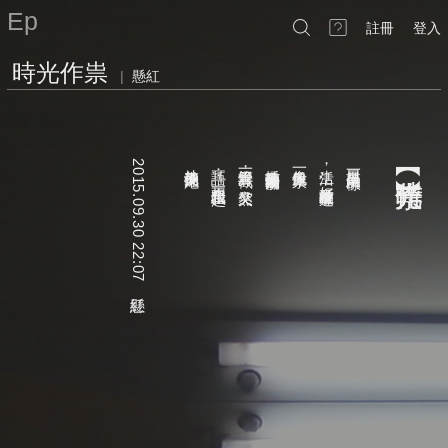
Ep
註冊
登入
時光作祟
|
懸紅
2015.09.30 22:07
放幾把沖天炮
耳語：想不想跟我一起
燈管弄黑一截
插手扇葉轉動的規律
像鬼一般作祟
生活
日出日落是一樣的
︻時光作祟︼
，
？
，
好多重複的味道
突然又
懸紅