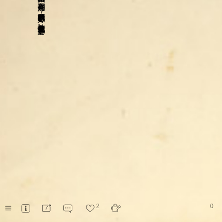
，
這麼簡單的事都做不好
，
她快要被氣死了又不好發作
。
2
0