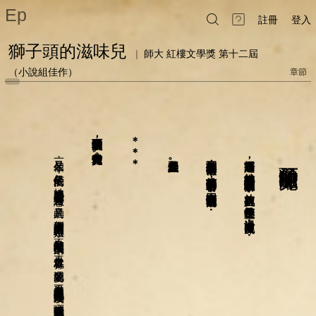
Ep
註冊
登入
獅子頭的滋味兒
|
師大 紅樓文學獎 第十二屆
（小說組佳作）
章節
又是一個年
獅子頭的製程
＊＊＊
那是個大工程
又到了做獅子頭的時候了
，
十分耗費體力
。
握著湯匙
獅子頭的滋味兒
，
，
。
王玉璿
，
她從沉甸甸的砂鍋裡撈起一粒粒獅子頭
年底是最忙的
，
挑著獅子頭的食材
，
，
她邊將手邊的電子檔資料存好邊想
回憶著做獅子頭的過程⋯⋯
放入碗裡
，
，
筷子輕壓
真是的
，
，
新擴增的廣東分公司請了一位小姐
湯汁自裡流出⋯⋯
，
不知又是老闆從哪找來的
，
不是本科就算了
，
還笨的要死
，
不過是個簡單的記帳就要她重複好幾次
，
哪筆錢要記到差旅費
要逐條列好