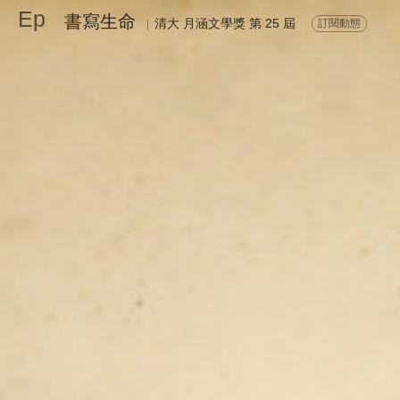
Ep
書寫生命
清大 月涵文學獎 第 25 屆
訂閱動態
|