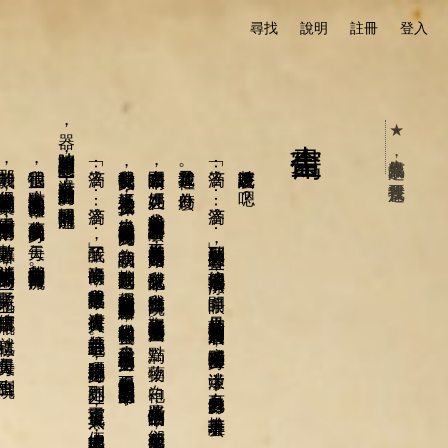
尋找
說明
註冊
登入
滴裡的藥水，看它緩慢而有頻率的落下，數著數著，消耗掉太過多餘的時間，數完了一瓶，總會出現下一瓶，就這樣，每天每天，直到出院。
我很害怕，點滴一滴滴地滲入我的生命裡面，藥水腐蝕我的肉身，每天，我都在這些痛苦裡面流轉。
提醒時間的流逝。
「滴答⋯
⋯
滴答⋯
⋯
」我醒了，
沒事的時候，
我很常這樣醒來，
床邊沒有任何人，
爸媽都去上班了吧。
我躡手躡腳地起身，
走到門外，
窺視了一下發現無人，
便大搖大擺地出門去了，
走廊很安靜，
宛如死寂的只剩下我，
但我卻意外的喜歡這樣的日子，
小時候的我，
太常躺在床上，
視線所及，
盡是一片慘白，
蒼白的牆、
蠟黃的塌陷面容、
濃烈的藥水味，
唯一有反應的只有些微起伏的電子儀
器，
時時刻刻證明生命的意義，
還有一點一滴消逝的點滴聲，
我很愛我的父母，媽媽為了我很少去工作，幾乎成天與我在醫院共度時光，為我朗讀，推我到處閒逛，偶爾陪我在醫院的樓梯間走路練習，從我的眼裡望去，父母為了我已經竭盡全力了，毫不保留的將錢如流水的注入我的生命中。
盡力睜開眼睛，媽媽在哭，爸爸背對著我在和誰討論著甚麼，不知道是從甚麼時候開始，我有記憶以來，我進進出出醫院，每次醒來幾乎都是這個畫面。點滴、藥物、白袍，這些眾人害怕的物品，卻充斥著我的生活，手腕上的病歷號碼以及姓名，就已經是我的全部了。奮力的掙扎起身，不過就是要讓自己的生命活得有價值，眾人的安撫，只能被我視為同情和憐憫，只有安躺在我手上的針頭，無時無刻的提醒我，它和我是在一起的。
我又在這裡了。為什麼。
「滴答⋯⋯滴答⋯⋯」聽到那熟悉的聲音，倏地感覺到一股清涼，睜開眼，只見尖細的針頭迅速的刺入皮膚表層，痛感瞬間漫佈全身，迷濛中，有身白色的身影，推著車子離去。
該說甚麼呢？嗯？
書寫生命
★ 人氣作品票選，我要投這篇