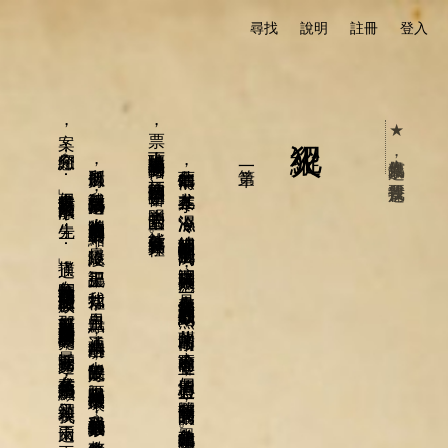
尋找
說明
註冊
登入
漠視它。
所以那個月，
我記得台北只放晴過兩日，
幽微的太陽在暴躁的雲層中畏縮，
最終隱沒；
記得那天，
我一如往常，
自早上八點，
一連上了八個小時的班，
中午的飯沒吃好，
兩點起身喝水時飲水機又壞了。
我小心翼翼地細數鈔票，
整齊後放入左前方伸手可及的驗鈔機，
啪咑啪咑，
取出，
一樣的動作與口號重複，
對親愛的客戶、
帶錢來的朋友說：
「您的錢已幫您匯入帳戶，
存摺？
謝謝您，
」然後更加和氣的說：
「先生，
您的狀況很適合我們的第二方
案，
向您介紹⋯
⋯
」但大多時候只是打不起來的水漂：
「先生⋯
⋯
」撲通！
在每位於悶熱的台北仍舊穿西裝的上班族後頭，
那我原以為可以被其厚重的脂肪隔絕的森冷的目光，
最近竟開始穿透，
在各式花色的領帶上顯現，
卻又漠視我。
這兩天，
再度適應，
已如往常，
森冷瞳孔在眼前湧現，
我還以趕緊繼續計算鈔票是否正確的舊而有用的習慣，
就能一鼓作氣直奔家裡。
台北的雨無情，
尤其在冬季，
濕濕冷冷，
綿綿細細的雨絲並不常解開盆地的沉悶。
這沉悶帶來的極大效應，
是在身為一個銀行業務員內心的底層默默地悶熱。
蘭州路的高樓，
森冷的在雨中聳立，
個個皆用盡心力，
撐開每一雙明亮的眼睛，
墨色的瞳孔媲美明鏡。
蘭州路，
是一字排開的立體鏡子迷宮。
就算每天都經過，
或者從銀行的櫃檯雙口，
由客戶腋下濕熱的縫隙望出森然的玻璃自動門，
看見的，
仍然都是它們最冷漠地注視。
在那蘭州路的鏡子迷宮裡，
我熟諳躲開觀視的技巧：
在銀行的窗口櫃台將雙眼釘在銀花的鈔
票，
下班時把頭埋進風衣的連身帽，
彷彿把自己關在單一開窗、
一半明亮的暗室，
第一章
縱火犯
★ 人氣作品票選，我要投這篇