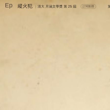
Ep
縱火犯
清大 月涵文學獎 第 25 屆
訂閱動態
|