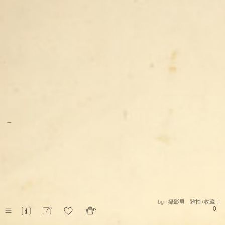
←
bg :
攝影男 - 雜拍+收藏 I
0