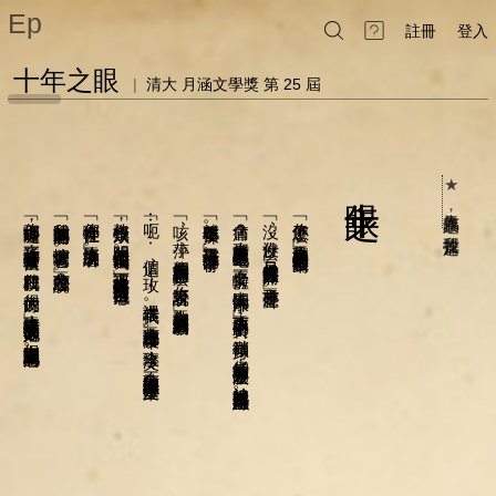
Ep
註冊
登入
十年之眼
|
清大 月涵文學獎 第 25 屆
好啦
﹁你那哪叫處理
﹁我的眼睛超痛的耶
﹁你哪裡在忙
﹁教授很煩欸
﹁呃⋯⋯這個
﹁咳
﹁就叫你不要揉了
﹁會痛
﹁沒
﹁你怎麼了
十年之眼
★ 人氣作品票選
，
，
？
？
？
，
，
。
！
我要投這篇
小萍
沒什麼
的筆記可以借我嗎
，
那應該是有東西跑進去了吧
，
﹂李玫見身旁的同學不停的在揉眼睛
﹂李玫淡淡的說著
明明就知道我在忙還叫我
拜託你有空去看一下校醫
﹂李玫打了方小萍的手背一下
忙著處理它啊
。
？
。
，
。
，
。
。
這個章節的大綱在講什麼
只是突然覺得左眼好痛
？
。
答又是另一個不相關的話題
﹂方小萍忿忿的說
不要揉啦
﹂下課之後方小萍跟李玫一邊走回宿舍一邊抱怨
就在校門口
，
，
。
玫──課本借我
。
你來說說看
﹂方小萍應了聲
。
。
去洗手間沖沖水
。
很方便的
。
。
。
﹂台上教授注意到這兩個人的騷動
﹂李玫放下手中的資料
﹂李玫雖然嘴巴上不停的數落她
。
，
﹂方小萍連課本都沒帶
，
。
稍微傾身
，
但實際上還是關心她的
李玫冷笑
。
，
仔細的看著方小萍的左眼
，
不著痕跡的把課本推過去方小萍桌上
。
被她揉得眼白都是血絲
。