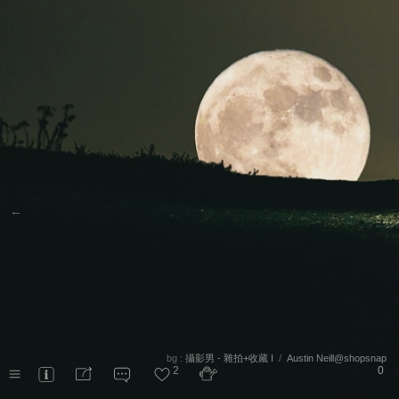
←
bg :
攝影男 - 雜拍+收藏 I
/
Austin Neill@shopsnap
2
0