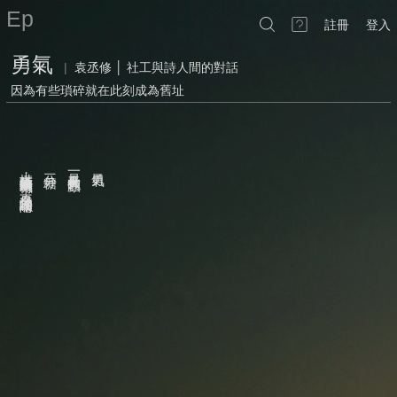
Ep
註冊
登入
勇氣
|
袁丞修 │ 社工與詩人間的對話
因為有些瑣碎就在此刻成為舊址
上是一首暗戀的詩
搭上半座穀雨來臨的城市
三分糖
是一分春天的顏色
勇氣
，
不只是浮誇的隱喻