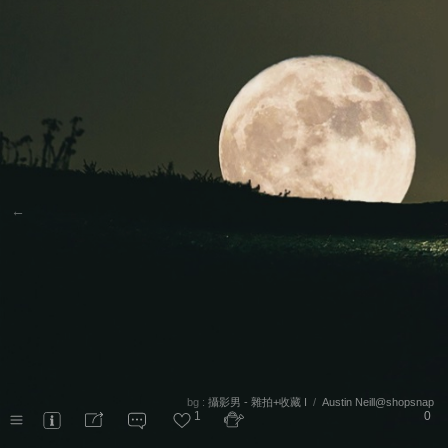
←
bg :
攝影男 - 雜拍+收藏 I
/
Austin Neill@shopsnap
1
0