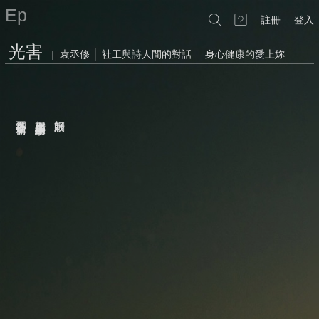
Ep
註冊
登入
光害
|
袁丞修 │ 社工與詩人間的對話
身心健康的愛上妳
進駐妳眼底的汙染
卻不是這種偷偷
想寫出那樣繽紛的日子
好刺眼