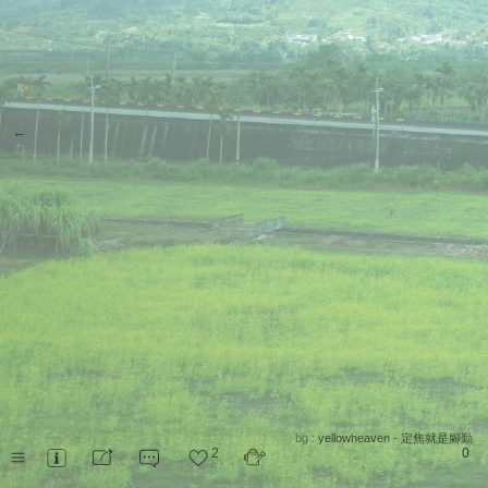
←
bg :
yellowheaven - 定焦就是腳勤
2
0