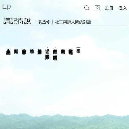
Ep
註冊
登入
請記得說
|
袁丞修 │ 社工與詩人間的對話
入每格
走入一則編輯訊息
而我開始
你早就知道的寒冷
你的冬天
緊密縫合你的腳印
走過去
十月的聚散
命運的飢渴
街道就喧嘩了幾聲
一張口
，
，
深埋的青苔開始
消失於彼此的瞳孔