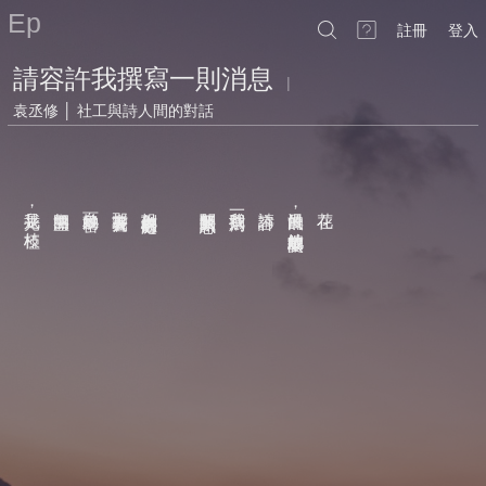
Ep
註冊
登入
請容許我撰寫一則消息
|
袁丞修 │ 社工與詩人間的對話
用力阻擋自己的春天
我是光
無由盛開
百姓的秘密
那裏寫著蒼天
投射到心房的痣處
無關緊要的訊息
我撰寫一則
請容許
漫無目的
花在
，
，
枝椏
綻放她的雙眼