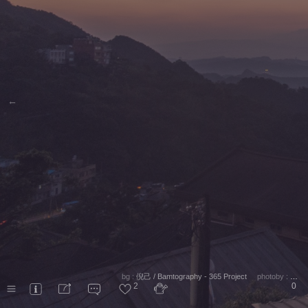
←
bg :
倪己 / Bamtography - 365 Project
photoby :
倪己
2
0