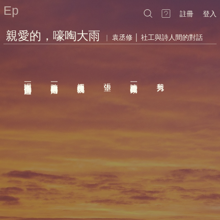
Ep
註冊
登入
親愛的，嚎啕大雨
|
袁丞修 │ 社工與詩人間的對話
是我看過
唱一鄉襯托不了自己的濫觴
陪一曲高枕無憂的街燈
細水長流代替我聊天
張望
讓一首詩走在你家門口
我努力