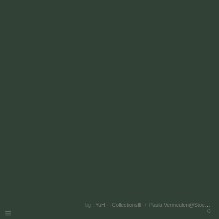
bg :
YuH - -CollectionsⅢ
/
Paula Vermeulen@StockSnap.io
0