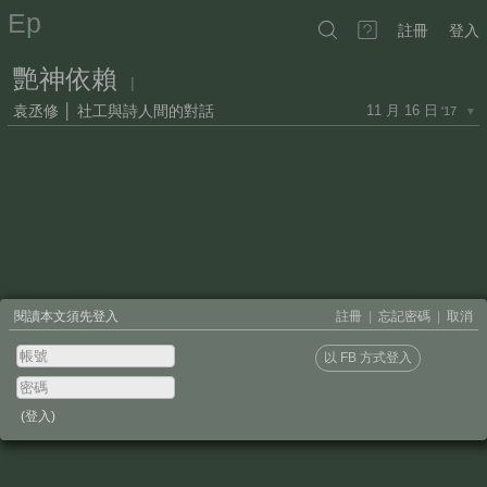
Ep
註冊
登入
艷神依賴
|
袁丞修 │ 社工與詩人間的對話
11 月 16 日
'17
▼
閱讀本文須先登入
註冊
|
忘記密碼
|
取消
以 FB 方式登入
(登入)