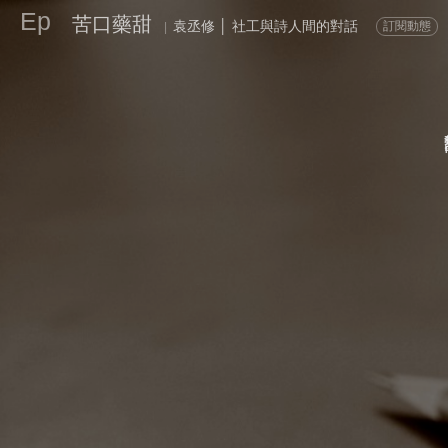
Ep
苦口藥甜
袁丞修 │ 社工與詩人間的對話
訂閱動態
|