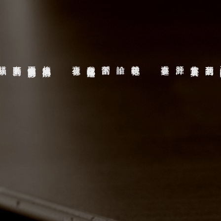
貓舔舐
有點黃昏下的
看不慣你睡起來的身影
炊煙出心跳的痕跡
直視著你
我在你枕邊搭起帳篷
營的當下
誰輸
就辛苦你了吧
還在夢遊
膽肝汁
你青苔上裹著黃
我看到的是
不