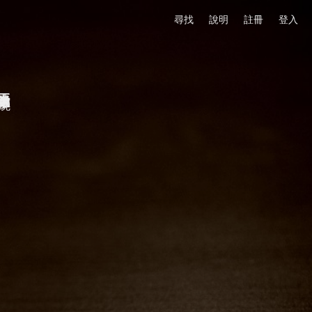
尋找
說明
註冊
登入
要說微醺的是那夢境