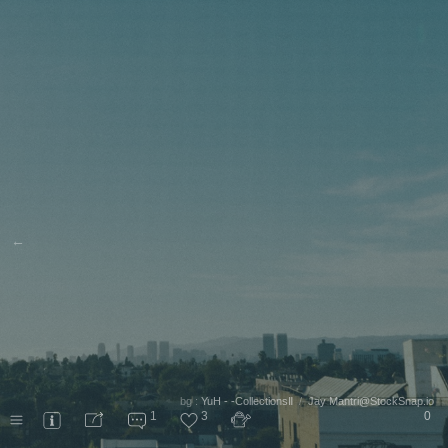
←
bg :
YuH - -CollectionsⅡ
/
Jay Mantri@StockSnap.io
1
3
0