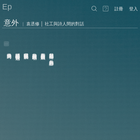
Ep
註冊
登入
意外
|
袁丞修 │ 社工與詩人間的對話
…
是誰都可摘取
像曝光的詩句
拒絕把紳士的情節再寫一遍
我咀嚼關於她的淚
它意外被意外的人們咀嚼
意外看到身邊麟體的魚
我意外踩過那條街 意外在心中許願