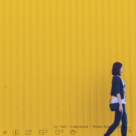
←
bg :
YuH - -CollectionsⅡ
/
Rodion Kutsaev@StockSnap.io
2
3
0