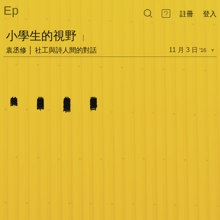
Ep
註冊
登入
小學生的視野
|
袁丞修 │ 社工與詩人間的對話
11 月 3 日
'16
▼
爸爸總教我要誠實
為什麼很會考試的公務員總被大人說沒效率
為什麼老師教了我們很多課本裡的東西卻還是被詐騙
為什麼那個哥哥明明很喜歡那個姊姊卻不告白