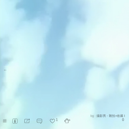
←
bg :
攝影男 - 雜拍+收藏 I
1
0