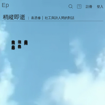
Ep
註冊
登入
稍縱即逝
|
袁丞修 │ 社工與詩人間的對話
的路上竟也橫衝
之後的路載浮載沉 不忘握住真心的船槳
故作瀟灑 也酸自己肖傻
我在最沒錢的時候認識你