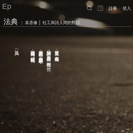
Ep
註冊
登入
法典
|
袁丞修 │ 社工與詩人間的對話
滂沱的花語
︿法典﹀
詳細資訊會再公佈
資深詩友應該知道
預計出的詩集
好久沒發文了
，
，
，
-
書名已經想好了
大家還好嗎
請大家拭目以待
來自我的某一首詩的名字
，
？
^_^
叫做︽微想
，
你︾