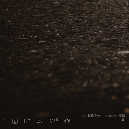
←
bg :
拭塵之光
photoby :
塵卿
6
0