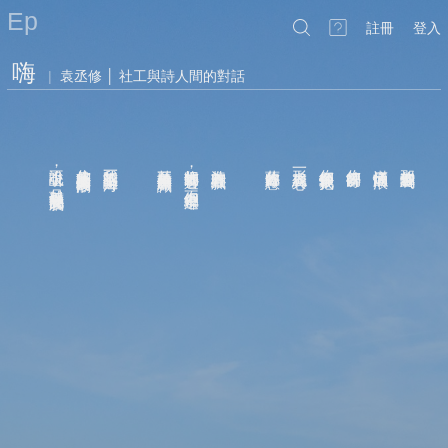
Ep
註冊
登入
嗨
|
袁丞修 │ 社工與詩人間的對話
次一談到海
說不上吸引
你的藥只需給你偽裝的潮汐
我的生活說不上一片海
甚至襲捲整座你的膽識
把你的眼神看透
海的心其實細膩
藍藍的你好得意
形容成一句真心
你卻像個鏡子把我
你曾徘徊的呀
滿懷煙燻的浪
那些海你看到了嗎
，
，
月球似乎充滿我的腦袋
不但鉅細靡遺