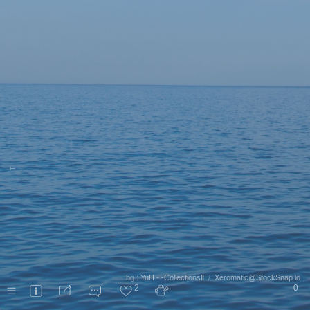
←
bg :
YuH - -CollectionsⅡ
/
Xeromatic@StockSnap.io
2
0