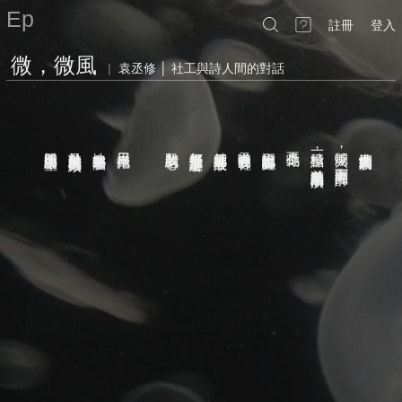
Ep
註冊
登入
微，微風
|
袁丞修 │ 社工與詩人間的對話
的雪可以餵養心情
兇手開口說出願望
於是驚動洗衣機的指紋
地竟然寒暄著牆
用目光牽拖
擊敗我的信心
都好過鬼扯你正定讞著
就算是綑綁著血液
吞噬過夜的香鞋
忘記誰正瀕臨鮮豔
不是你嗎
積極一點
蛾開火
率性登入網路的膜
，
，
剩下閃亮灌醉
差點淋濕給予的崩潰