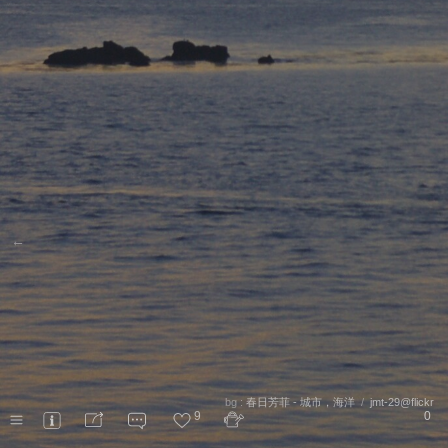
←
bg :
春日芳菲 - 城市，海洋
/
jmt-29@flickr
9
0