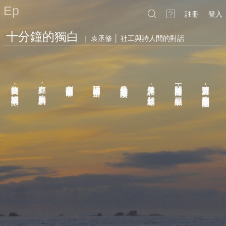
Ep
註冊
登入
十分鐘的獨白
|
袁丞修 │ 社工與詩人間的對話
將寂寞旋轉
有點倔
劇情手寫不是氤氳的是非
誰說最正確的道理一定對
光是骯髒的雲彩都能給你浪漫
後來你又遇見誰
一開始是珍貴的薔薇
其實還算苦澀
，
，
，
，
，
強人所難的無所謂
靜謐就用石頭雕刻
有你的空氣是淡定的戀愛
我是該頹廢
等雨點鹹